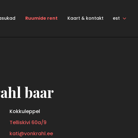
 asukad
Ruumide rent
Kaart & kontakt
est
ahl baar
Kokkuleppel
Telliskivi 60a/9
kati@vonkrahl.ee