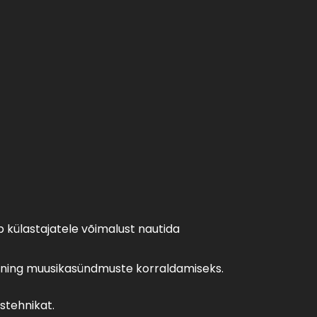
b külastajatele võimalust nautida
de ning muusikasündmuste korraldamiseks.
stehnikat.