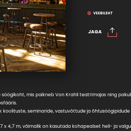
VEEBILEHT
JAGA
 söögikoht, mis paikneb Von Krahli teatrimajas ning paku
sfääris.
ik koolituste, seminaride, vastuvõttude ja õhtusöögipidu
7 x 4,7 m, võimalik on kasutada kohapealset heli- ja valgu