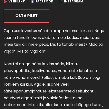
VEEBILEHT
FACEBOOK
INSTAGRAM
OSTA PILET
Zuga uus lavastus võtab kampa vaimse tervise. Nagu
suur ja tundlik loom, elab ta meie kodus, meie toas,
meie teki all, meie peas. Mis ta tahab meist? Mida ta
vajab? Mis tal viga on?
Noortel on iga päev kuklas sõda, kliima,
päevapoliitika, koolivahetus, vanemate lahutus ja
nõme vanem vend. Sellest on juba küll. See on isegi
rohkem kui küll. Aga ei, lisame veel
tähelepanumajanduse, ekstreemseid seisukohti
nõudvad algorütmid ja valeinfot levitavad
botiarmeed. Miks siis, olles ise ka selle kõigega kursis,