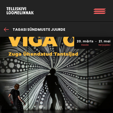
TAGASI SÜNDMUSTE JUURDE
20. märts
21. mai
Reede
Neljapäev