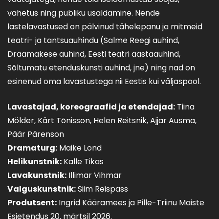
vahetus ning publiku usaldamine. Nende
lastelavastused on pälvinud tähelepanu ja mitmeid
teatri- ja tantsuauhindu (Salme Reegi auhind,
Draamakese auhind, Eesti teatri aastaauhind,
Sõltumatu etenduskunsti auhind, jne) ning nad on
esinenud oma lavastustega nii Eestis kui väljaspool.
Lavastajad, koreograafid ja etendajad:
Tiina
Mölder, Kärt Tõnisson, Helen Reitsnik, Ajjar Ausma,
Päär Pärenson
Dramaturg:
Maike Lond
Helikunstnik:
Kalle Tikas
Lavakunstnik:
Illimar Vihmar
Valguskunstnik:
Siim Reispass
Produtsent:
Ingrid Kääramees ja Pille-Triinu Maiste
Esietendus 20. märtsil 2026.