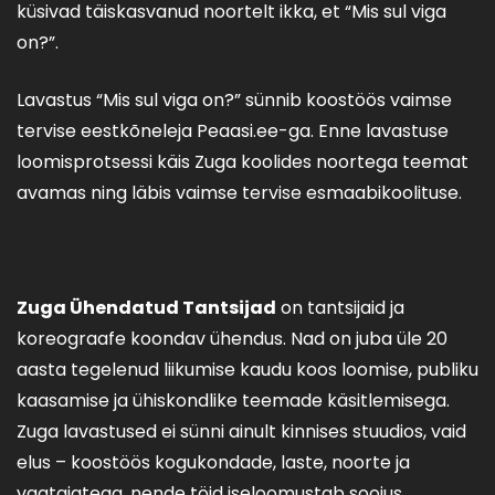
küsivad täiskasvanud noortelt ikka, et “Mis sul viga
on?”.
Lavastus “Mis sul viga on?” sünnib koostöös vaimse
tervise eestkõneleja Peaasi.ee-ga. Enne lavastuse
loomisprotsessi käis Zuga koolides noortega teemat
avamas ning läbis vaimse tervise esmaabikoolituse.
Zuga Ühendatud Tantsijad
on tantsijaid ja
koreograafe koondav ühendus. Nad on juba üle 20
aasta tegelenud liikumise kaudu koos loomise, publiku
kaasamise ja ühiskondlike teemade käsitlemisega.
Zuga lavastused ei sünni ainult kinnises stuudios, vaid
elus – koostöös kogukondade, laste, noorte ja
vaatajatega, nende töid iseloomustab soojus,