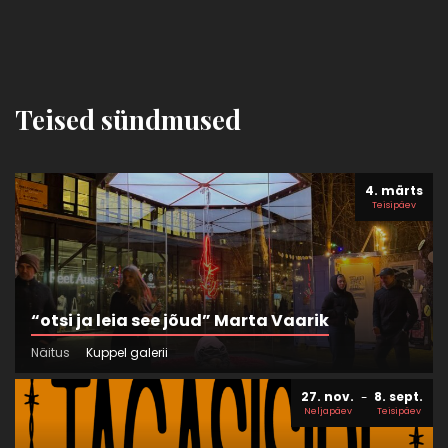
Teised sündmused
4. märts
Teisipäev
“otsi ja leia see jõud” Marta Vaarik
Näitus
Kuppel galerii
27. nov.
8. sept.
Neljapäev
Teisipäev