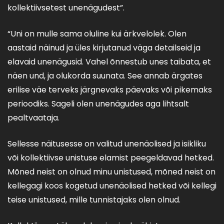
kollektiivsetest unenägudest”.
“Uni on mulle sama oluline kui ärkvelolek. Olen
aastaid näinud ja üles kirjutanud väga detailseid ja
elavaid unenägusid. Vahel õnnestub unes taibata, et
näen und, ja olukorda suunata. See annab ärgates
erilise väe terveks järgnevaks päevaks või pikemaks
perioodiks. Sageli olen unenägudes aga lihtsalt
pealtvaataja.
Sellesse näitusesse on valitud unenäolised ja isikliku
või kollektiivse unistuse elamist peegeldavad hetked.
Mõned neist on olnud minu unistused, mõned neist on
kellegagi koos kogetud unenäolised hetked või kellegi
teise unistused, mille tunnistajaks olen olnud.