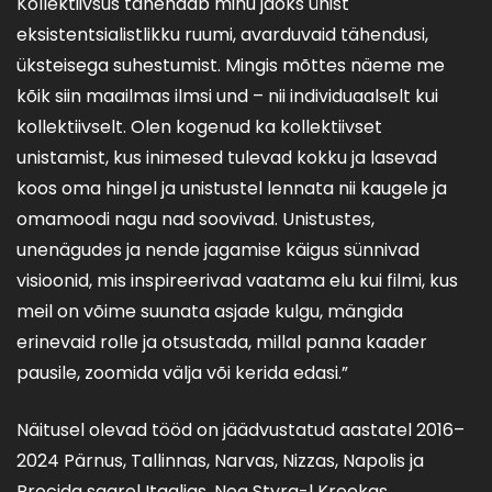
Kollektiivsus tähendab minu jaoks ühist
eksistentsialistlikku ruumi, avarduvaid tähendusi,
üksteisega suhestumist. Mingis mõttes näeme me
kõik siin maailmas ilmsi und – nii individuaalselt kui
kollektiivselt. Olen kogenud ka kollektiivset
unistamist, kus inimesed tulevad kokku ja lasevad
koos oma hingel ja unistustel lennata nii kaugele ja
omamoodi nagu nad soovivad. Unistustes,
unenägudes ja nende jagamise käigus sünnivad
visioonid, mis inspireerivad vaatama elu kui filmi, kus
meil on võime suunata asjade kulgu, mängida
erinevaid rolle ja otsustada, millal panna kaader
pausile, zoomida välja või kerida edasi.”
Näitusel olevad tööd on jäädvustatud aastatel 2016–
2024 Pärnus, Tallinnas, Narvas, Nizzas, Napolis ja
Procida saarel Itaalias, Nea Styra-l Kreekas,