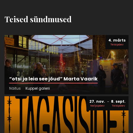
Teised sündmused
4. märts
Teisipäev
“otsi ja leia see jõud” Marta Vaarik
Näitus
Kuppel galerii
27. nov.
8. sept.
Neljapäev
Teisipäev