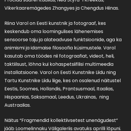
Vikerkaaremägedes Zhangyes ja Chengdus Hiinas.
Riina Varol on Eesti kunstnik ja fotograaf, kes
keskendub oma loomingulises lähenemises
sensoorse taju ja alateadvuse funktsioonide, aga ka
animismi ja idamaise filosoofia küsimustele. Varol
kasutab oma töödes nii fotograafiat, videot, heli,
taktiilsust, lõhna kui kohaspetsiifilisi multimeedia
installatsioone. Varol on Eesti Kunstnike Liidu ning
Tartu Kunstnike Liidu liige, kes on osalenud näitustel
Eestis, Soomes, Hollandis, Prantsusmaal, Itaalias,
Hispaanias, Saksamaal, Leedus, Ukrainas, ning
Austraalias.
Näitus “Fragmendid kollektiivsetest unenägudest”
jääb Loomelinnaku Väligaleriis avatuks aprilli lõpuni.