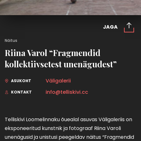
JAGA
Näitus
Riina Varol “Fragmendid
kollektiivsetest unenägudest”
Väligalerii
ASUKOHT
info@telliskivi.cc
KONTAKT
Telliskivi Loomelinnaku õuealal asuvas Väligaleriis on
eksponeeritud kunstnik ja fotograaf Riina Varoli
unenägusid ja unistusi peegeldav näitus “Fragmendid