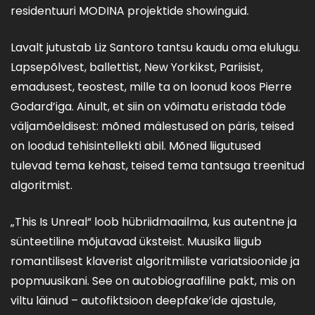
residentuuri MODINA projektide showinguid.
Lavalt jutustab Liz Santoro tantsu kaudu oma elulugu.
Lapsepõlvest, ballettist, New Yorkikst, Pariisist,
emadusest, teostest, mille ta on loonud koos Pierre
Godard’iga. Ainult, et siin on võimatu eristada tõde
väljamõeldisest: mõned mälestused on päris, teised
on loodud tehisintellekti abil. Mõned liigutused
tulevad tema kehast, teised tema tantsuga treenitud
algoritmist.
„This Is Unreal“ loob hübriidmaailma, kus autentne ja
sünteetiline mõjutavad üksteist. Muusika liigub
romantilisest klaverist algoritmiliste variatsioonide ja
popmuusikani. See on autobiograafiline pakt, mis on
viltu läinud – autofiktsioon deepfake’ide ajastule,