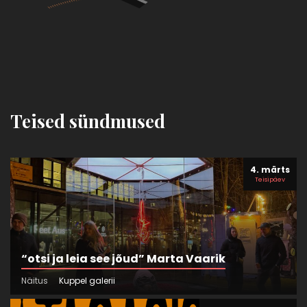
Teised sündmused
4. märts
Teisipäev
“otsi ja leia see jõud” Marta Vaarik
Näitus
Kuppel galerii