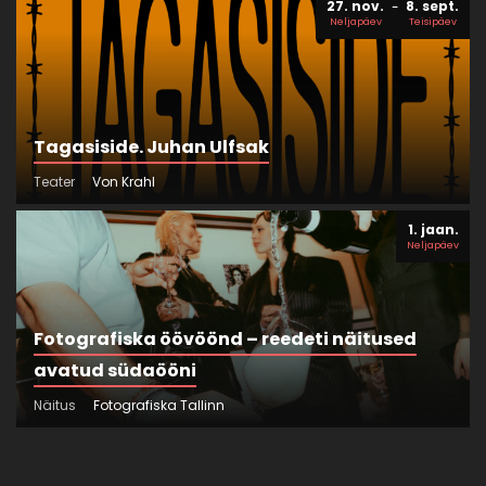
27. nov.
8. sept.
Neljapäev
Teisipäev
Tagasiside. Juhan Ulfsak
Teater
Von Krahl
1. jaan.
Neljapäev
Fotografiska öövöönd – reedeti näitused
avatud südaööni
Näitus
Fotografiska Tallinn