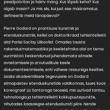
peadpööritav ja häiriv mäng. Kus lõpeb keha? Kus
algab masin? Ja mis siis, kui just see määramatus
defineerib meid tänapäeval?
Pierre Godard on prantsuse kunstnik ja
etenduskunstnik, kellel on doktorikraad tehisintellekti
alal Pariisi Saclay ülikoolist. Omades tausta
rakendusmatemaatika ja keeletehnika alal on tema
uurimistöö keskendunud juhendamata sõnade
avastamisele ja arvutuslikule keele
dokumenteerimisele, eriti vähese ressursiga keeltes.
Lisaks akadeemilisele tegevusele on Godard
silmapaistev etenduskunstide valdkonnas, luues koos
koreograaf Liz Santoroga teoseid, mis uurivad tantsu,
tehnoloogia ja tehisintellekti kokkupuutepunkte,
nihutades kaasaegse etenduskunsti piire. Nende