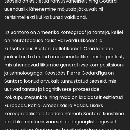
teoseid on esitletud rahvusvaheliselt ning Godardi
uuenduslik lähenemine mõjutab jätkuvalt nii
tehisintellekti kui ka kunsti valdkondi.
Liz Santoro on Ameerika koreograaf ja tantsija, kellel
on neuroteaduse taust Harvardi ülikoolist ja
kutseharidus Bostoni balletikoolist. Oma karjääri
jooksul on ta tuntud oma uuenduslike teoste poolest,
mis ühendavad liikumise generatiivse kompositsiooni
ja tehnoloogiaga. Koostöös Pierre Godard’iga on
Santoro loonud arvukalt tunnustatud teoseid, mis
uurivad tantsu ja kognitiivsete protsesside
kokkupuutepunkte ning mida on laialdaselt esitletud
Euroopas, Põhja-Ameerikas ja Aasias. Lisaks
koreograafilistele töödele hõlmab Santoro kunstiline
praktika märkimisväärset pedagoogilist tegevust
kuraatoritöö, õpetamise, teavitustöö ja mentorluse