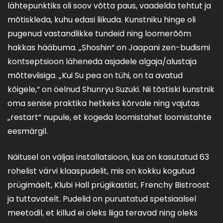
lähtepunktiks oli soov võtta paus, vaadelda tehtut ja
mõtiskleda, kuhu edasi liikuda. Kunstniku hinge oli
pugenud vastandlikke tundeid ning loomerõõm
hakkas hääbuma. „Shoshin“ on Jaapani zen-budismi
kontseptsioon läheneda asjadele algaja/alustaja
mõtteviisiga. „Kui Su pea on tühi, on ta avatud
kõigele,“ on öelnud Shunryu Suzuki. Nii tõstiski kunstnik
oma senise praktika hetkeks kõrvale ning vajutas
„restart“ nupule, et kogeda loomistahet loomistahte
eesmärgil.
Näitusel on väljas installatsioon, kus on kasutatud 63
rohelist värvi klaaspudelit, mis on kokku kogutud
prügimäelt, Klubi Hall prügikastist, Frenchy Bistroost
ja tuttavatelt. Pudelid on purustatud spetsiaalsel
meetodil, et killud ei oleks liiga teravad ning oleks