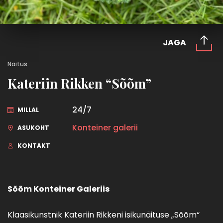
JAGA
Näitus
Kateriin Rikken “Sõõm”
24/7
MILLAL
Konteiner galerii
ASUKOHT
KONTAKT
S
õõ
m
Konteiner Galerii
s
Klaasikunstnik Kateriin Rikkeni isikunäituse „Sõõm“