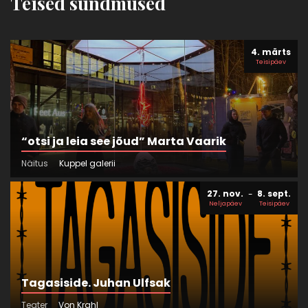
Teised sündmused
4. märts
Teisipäev
“otsi ja leia see jõud” Marta Vaarik
Näitus
Kuppel galerii
27. nov.
8. sept.
Neljapäev
Teisipäev
Tagasiside. Juhan Ulfsak
Teater
Von Krahl