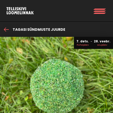
TAGASI SÜNDMUSTE JUURDE
7. dets.
28. veebr.
Pühapäev
Laupäev