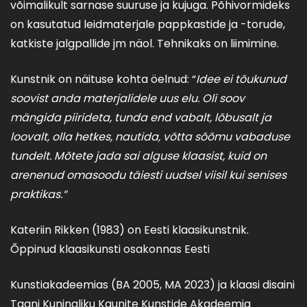
võimalikult sarnase suuruse ja kujuga. Põhivormideks
on kasutatud leidmaterjale pappkastide ja -torude,
katkiste jalgpallide jm näol. Tehnikaks on liimimine.
Kunstnik on näituse kohta öelnud: “
Idee ei t
õ
ukunud
soovist anda materjalidele uus elu. Oli soov
mängida piirideta, tunda end vabalt, l
õ
busalt ja
loovalt, olla hetkes, nautida, v
õ
tta s
õõ
mu vabaduse
tundelt. M
õ
tete jada sai alguse klaasist, kuid on
arenenud omasoodu täiesti uudsel viisil kui senises
praktikas.
“
Kateriin Rikken (1983) on Eesti klaasikunstnik.
Õppinud klaasikunsti osakonnas Eesti
Kunstiakadeemias (BA 2005, MA 2023) ja klaasi disaini
Taani Kuningliku Kaunite Kunstide Akadeemia