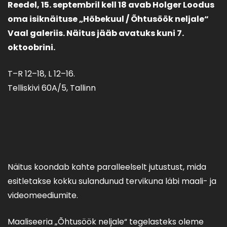
Reedel, 15. septembril kell 18 avab Holger Loodus
oma isiknäituse „Hõbekuul / Õhtusöök neljale“
Vaal galeriis. Näitus jääb avatuks kuni 7.
oktoobrini.
T–R 12–18, L 12–16.
Telliskivi 60A/5, Tallinn
Näitus koondab kahte paralleelselt jutustust, mida
esitletakse kokku sulandunud tervikuna läbi maali- ja
videomeediumite.
Maaliseeria „Õhtusöök neljale“ tegelasteks oleme