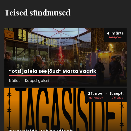
Teised sündmused
4. märts
Teisipäev
“otsi ja leia see jõud” Marta Vaarik
Näitus
Kuppel galerii
27. nov.
8. sept.
Neljapäev
Teisipäev