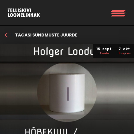
TAGASI SÜNDMUSTE JUURDE
15. sept.
7. okt.
Reede
Laupäev