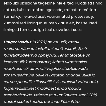
elab üks üksildane tegelane. Me ei tea, kuidas ta sinna
sattus, kuhu ta teel on ega seda, millest ta mõtleb.
Samal ajal leiavad aset vääramatud protsessid ja
kummalised ilmingud. Kunstnik arutleb, kas sellised
ilmingud toimuvad iga teel oleva kuuli sees.
Holger Loodus
(s 1970) on muusik, maali-,
multimeedia- ja installatsioonikunstnik, Eesti
Kunstiakadeemia õppejõud. Tema teostele on
iseloomulik kummastava, kohati ulmataolise
reaalsuse või alternatiivajaloo situatsioonide
konstrueerimine. Selleks kasutab ta analüütilisi ja
samas poeetilis-filosoofilisi visuaalseid vahendeid,
hüperrealistlikest maalidest enda loodud
mehhanismide, videote ja ruumilavastusteni. 2018.
aastal osales Loodus auhinna Köler Prize