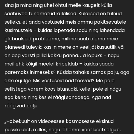
sina ja mina ning ühel õhtul meile kaugelt külla
saabuvad tundmatud külalised. Külalised on tulnud
selleks, et anda vastuseid meis ammu pakitsevatele
küsimustele – kuidas lõpetada sõdu ning lahendada
globaalseid probleeme; milline saab olema meie
planeedi tulevik; kas inimene on veel jätkusuutlik või
on aeg varsti pillid kokku panna. Ja lõpuks – nagu
meil ehk kõigil meelel kripeldab – kuidas saada
paremaks inimeseks? Küsida tahaks samas palju, aga
äkki ei julge. Mis vastuseid nad toovad? Me pole
sellistega varem koos istunudki, kellel pole ei nägu
ega keha ning kes ei räägi sõnadega. Aga nad
räägivad palju.
„Hõbekuul“ on videoessee kosmosesse eksinud
püssikuulist, milles, nagu lähemal vaatlusel selgub,