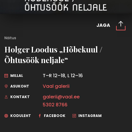
JAGA
Näitus
Holger Loodus „Hõbekuul /
Õhtusöök neljale“
T–R 12–18, L 12–16
MILLAL
Vaal galerii
ASUKOHT
galerii@vaal.ee
KONTAKT
5302 8766
KODULEHT
FACEBOOK
INSTAGRAM