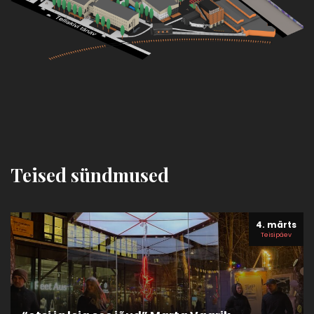
Teised sündmused
4. märts
Teisipäev