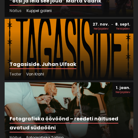
“otsi ja leia see jõud” Marta Vaarik
Näitus
Kuppel galerii
27. nov.
8. sept.
Neljapäev
Teisipäev
Tagasiside. Juhan Ulfsak
Teater
Von Krahl
1. jaan.
Neljapäev
Fotografiska öövöönd – reedeti näitused
avatud südaööni
Näitus
Fotografiska Tallinn