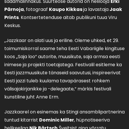
sadamalinnakus. Suurteose autorid on helilooja
Erki
Pärnoja
, fotograaf
Kaupo Kikkas
ja lavastaja
Jaak
Prints
. Kontsertetenduse aitab publikuni tuua Viru
Keskus.
„Jazzkaar on alati uus ja eriline. Oleme uhked, et 29.
toimumiskorral saame teha Eesti Vabariigile kingituse
koos „Saja loo“ autorite, muusikute, saja armsa eesti
inimese ja projekti toetajatega. Festivalil esitleme ka
Eesti jazzmuusikute tänaseid saavutusi, inspireerivat
Eesti jazzi tuleb kuulama tavapärasest rohkem
välisajakirjanikke ja -delegaate,“ märkis festivali
kunstiline juht Anne Erm.
Jazzkaarel on esinemas ka Stingi ansamblipartnerina
tuntud kitarrist
Dominic Miller
, hüpnotiseeriva
helikeeliga
Nik Bärtsch
Šveitsist ning võrratu