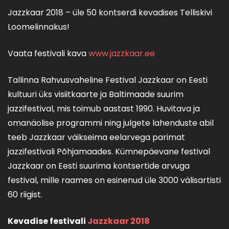
Jazzkaar 2018 – üle 50 kontserdi kevadises Telliskivi
Loomelinnakus!
Vaata festivali kava
www.jazzkaar.ee
Tallinna Rahvusvaheline Festival Jazzkaar on Eesti
kultuuri üks visiitkaarte ja Baltimaade suurim
jazzifestival, mis toimub aastast 1990. Huvitava ja
omanäolise programmi ning julgete lahenduste abil
teeb Jazzkaar väikseima eelarvega parimat
jazzifestivali Põhjamaades. Kümnepäevane festival
Jazzkaar on Eesti suurima kontsertide arvuga
festival, mille raames on esinenud üle 3000 välisartisti
60 riigist.
Kevadise festivali
Jazzkaar 2018