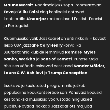
Mauno Meesit
. Noorimaid jazzisõpru rõõmustavad
Eeva
ja
Villu Talsi
ning kooliealisi ootavad
kontserdile
#noorjazz
eakaaslased Eestist, Taanist
ja Portugalist.
Klubimuusika valik Jazzkaarel on eriti rikkalik – kavast
leiab USA jazztähe
Cory Henry
kõrval ka
Suurbritannia klubide lemmikud
Romare
,
Myles
Sanko, Werkha
ja
Sons of Kemet
’i. Punase Maja
õhtuses vööndis esinevad eestlased
Sander Mölder
,
Laura & W
,
Ashilevi
ja
Trump Conception
.
Lisaks välja kuulutatud programmile jätkub
populaarne kodukontsertide sari. Põnevaid kodusid,
kes tahaksid muusikuid võõrustada ning uksed
publikule avada, hakkab Jazzkaar otsima juba