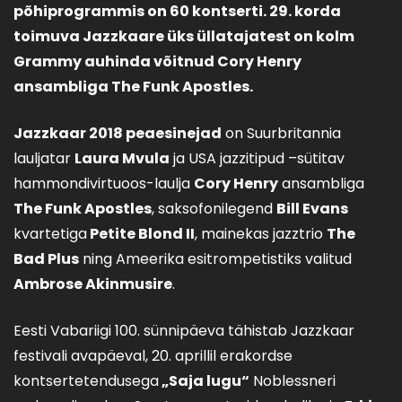
põhiprogrammis on 60 kontserti. 29. korda
toimuva Jazzkaare üks üllatajatest on kolm
Grammy auhinda võitnud Cory Henry
ansambliga The Funk Apostles.
Jazzkaar 2018 peaesinejad
on Suurbritannia
lauljatar
Laura Mvula
ja USA jazzitipud –sütitav
hammondivirtuoos-laulja
Cory Henry
ansambliga
The Funk Apostles
, saksofonilegend
Bill Evans
kvartetiga
Petite Blond II
, mainekas jazztrio
The
Bad Plus
ning Ameerika esitrompetistiks valitud
Ambrose Akinmusire
.
Eesti Vabariigi 100. sünnipäeva tähistab Jazzkaar
festivali avapäeval, 20. aprillil erakordse
kontsertetendusega
„Saja lugu“
Noblessneri