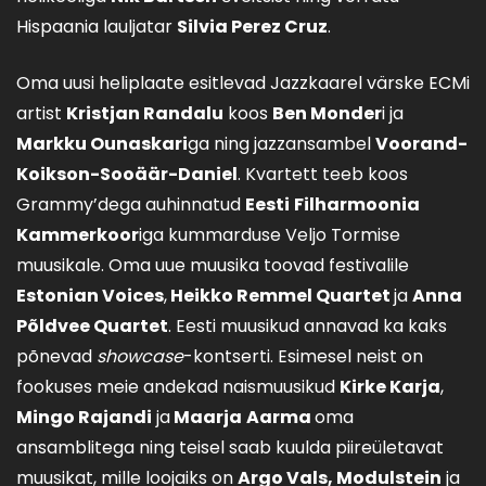
Hispaania lauljatar
Silvia Perez Cruz
.
Oma uusi heliplaate esitlevad Jazzkaarel värske ECMi
artist
Kristjan Randalu
koos
Ben Monder
i ja
Markku Ounaskari
ga ning jazzansambel
Voorand-
Koikson-Sooäär-Daniel
. Kvartett teeb koos
Grammy’dega auhinnatud
Eesti
Filharmoonia
Kammerkoor
iga kummarduse Veljo Tormise
muusikale. Oma uue muusika toovad festivalile
Estonian Voices
,
Heikko Remmel Quartet
ja
Anna
Põldvee Quartet
. Eesti muusikud annavad ka kaks
põnevad
showcase
-kontserti. Esimesel neist on
fookuses meie andekad naismuusikud
Kirke Karja
,
Mingo Rajandi
ja
Maarja
Aarma
oma
ansamblitega ning teisel saab kuulda piireületavat
muusikat, mille loojaiks on
Argo Vals, Modulstein
ja